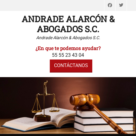
Faceboo
Twi
ANDRADE ALARCÓN &
ABOGADOS S.C.
Andrade Alarcón & Abogados S.C.
¿En que te podemos ayudar?
55 55 23 43 04
CONTÁCTANOS